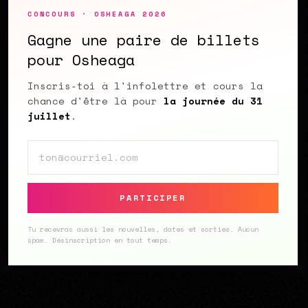
CONCOURS · OSHEAGA 2026
Gagne une paire de billets
pour Osheaga
Inscris-toi à l'infolettre et cours la
chance d'être là pour
la journée du 31
juillet
.
Courriel
PARTICIPER
Tu recevras aussi les nouvelles, dates et sorties. Aucun
spam. Désinscription en tout temps.